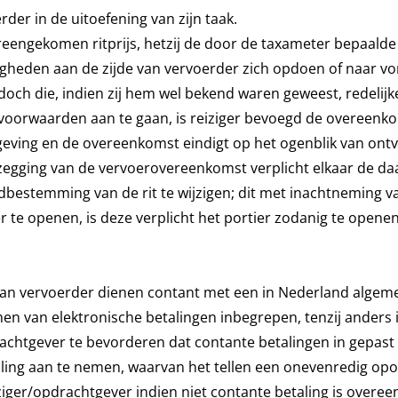
rder in de uitoefening van zijn taak.
reengekomen ritprijs, hetzij de door de taxameter bepaalde r
gheden aan de zijde van vervoerder zich opdoen of naar vore
doch die, indien zij hem wel bekend waren geweest, redeli
voorwaarden aan te gaan, is reiziger bevoegd de overeenko
sgeving en de overeenkomst eindigt op het ogenblik van on
a opzegging van de vervoerovereenkomst verplicht elkaar de 
dbestemming van de rit te wijzigen; dit met inachtneming van
tier te openen, is deze verplicht het portier zodanig te open
 aan vervoerder dienen contant met een in Nederland algem
en van elektronische betalingen inbegrepen, tenzij anders
drachtgever te bevorderen dat contante betalingen in gepast
ing aan te nemen, waarvan het tellen een onevenredig op
iziger/opdrachtgever indien niet contante betaling is overe