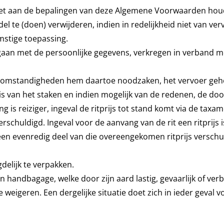
 niet aan de bepalingen van deze Algemene Voorwaarden houd
l te (doen) verwijderen, indien in redelijkheid niet van ve
omstige toepassing.
 gaan met de persoonlijke gegevens, verkregen in verband m
e omstandigheden hem daartoe noodzaken, het vervoer geheel
nnis van het staken en indien mogelijk van de redenen, de 
ing is reiziger, ingeval de ritprijs tot stand komt via de ta
rschuldigd. Ingeval voor de aanvang van de rit een ritprijs 
, een evenredig deel van die overeengekomen ritprijs verschu
gdelijk te verpakken.
n handbagage, welke door zijn aard lastig, gevaarlijk of verb
e weigeren. Een dergelijke situatie doet zich in ieder geval