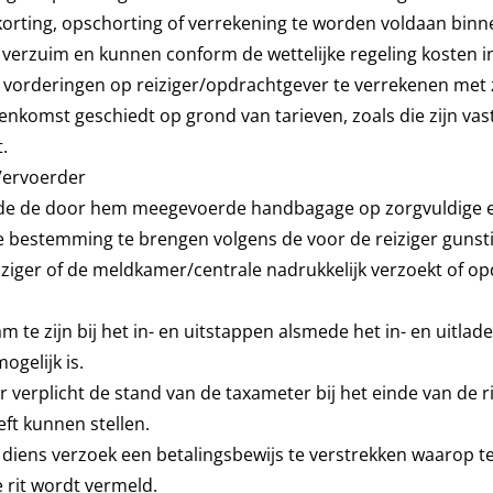
korting, opschorting of verrekening te worden voldaan binn
in verzuim en kunnen conform de wettelijke regeling kosten 
zijn vorderingen op reiziger/opdrachtgever te verrekenen met
enkomst geschiedt op grond van tarieven, zoals die zijn va
.
Vervoerder
smede de door hem meegevoerde handbagage op zorgvuldige en
de bestemming te brengen volgens de voor de reiziger gunsti
iziger of de meldkamer/centrale nadrukkelijk verzoekt of o
am te zijn bij het in- en uitstappen alsmede het in- en uitla
ogelijk is.
 verplicht de stand van de taxameter bij het einde van de rit
eft kunnen stellen.
p diens verzoek een betalingsbewijs te verstrekken waarop t
e rit wordt vermeld.