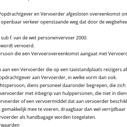
r/opdrachtgever en Vervoerder afgesloten overeenkomst om 
het openbaar verkeer openstaande weg dat door de wegbehee
 1 sub f. van de wet personenvervoer 2000.
 wordt vervoerd.
spersoon die een Vervoerovereenkomst aangaat met Vervoer
 aan een Vervoerder die op een taxistandplaats reizigers a
/opdrachtgever aan Vervoerder, in welke vorm dan ook.
echtspersoon, diens personeel daaronder begrepen, die zich
 vervoerder met inbegrip van hulppersonen, die niet in dien
ervoerder of een vervoermiddel dat aan vervoerder beschikb
s gemakkelijk mee te voeren, draagbaar dan wel verrijdbaar 
rvoerder als handbagage worden toegelaten.
orwaarden