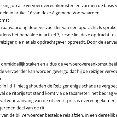
sing op alle vervoerovereenkomsten en vormen de basis v
oeld in artikel 16 van deze Algemene Voorwaarden.
komst
aanvaarding door vervoerder van een opdracht. Is sprake v
udens het bepaalde in artikel 7, zesde lid, deze opdracht te
iziger die niet als opdrachtgever optreedt. Door de aanvaard
t onmiddellijk staken en aldus de vervoerovereenkomst beëi
n de vervoerder kan worden gevergd dat hij de reiziger vervoe
n.
ld in lid 1, niet gehouden de Reiziger enige schade te vergoe
ngeval de ritprijs tot stand komt via de taxameter, het bedra
val voor aanvang van de rit een ritprijs is overeengekomen,
gereden deel van de rit.
an de bij Vervoerder bestelde reis afzien. In een dergelijk 